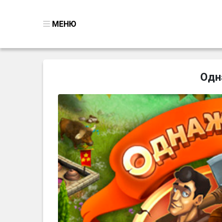
МЕНЮ
ВСЕ ИГРЫ
Одн
ПОИСК ПРЕДМЕТОВ
ГОЛОВОЛОМКИ
БИЗНЕС
ТРИ-В-РЯД
СТРАТЕГИИ
СТРЕЛЯЛКИ
КВЕСТ
КАК СКАЧАТЬ
НОВОСТИ