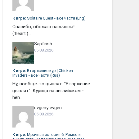
К игре:
Solitaire Quest - все части (Eng)
Спасибо, обожаю пасьянсы!
(:heart:)...
Sapfirish
05.08.2026
К игре:
Вторжение кур | Chicken
Invaders - все части (Rus)
Ну, вообще-то цыплят. "Вторжение
цыплят". Курица на английском -
hen....
evgeny evgen
05.08.2026
К игре:
Мрачная история 6: Ромео и