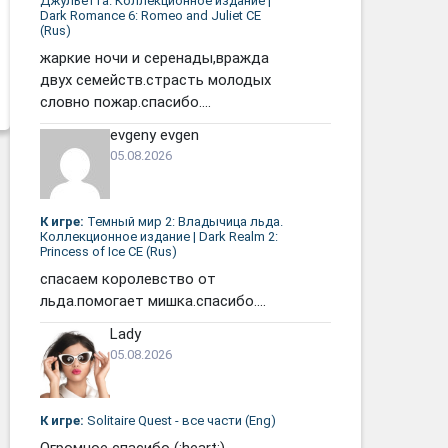
Джульетта. Коллекционное издание |
Dark Romance 6: Romeo and Juliet CE
(Rus)
жаркие ночи и серенады,вражда
двух семейств.страсть молодых
словно пожар.спасибо....
evgeny evgen
05.08.2026
К игре:
Темный мир 2: Владычица льда.
Коллекционное издание | Dark Realm 2:
Princess of Ice CE (Rus)
спасаем королевство от
льда.помогает мишка.спасибо....
Lady
05.08.2026
К игре:
Solitaire Quest - все части (Eng)