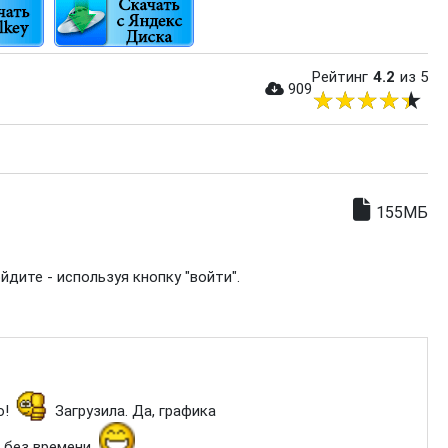
Рейтинг
4.2
из 5
909
155МБ
дите - используя кнопку "войти".
о!
Загрузила. Да, графика
 без времени.