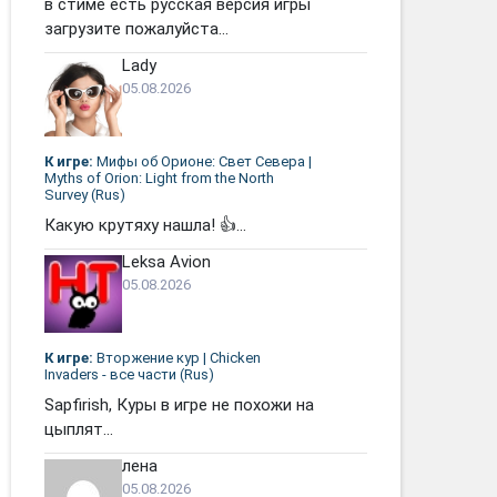
в стиме есть русская версия игры
загрузите пожалуйста...
Lady
05.08.2026
К игре:
Мифы об Орионе: Свет Севера |
Myths of Orion: Light from the North
Survey (Rus)
Какую крутяху нашла! 👍...
Leksa Avion
05.08.2026
К игре:
Вторжение кур | Chicken
Invaders - все части (Rus)
Sapfirish, Куры в игре не похожи на
цыплят...
лена
05.08.2026