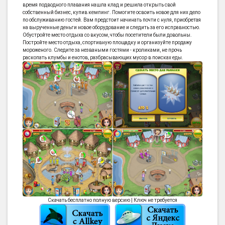
время подводного плавания нашла клад и решила открыть свой
собственный бизнес, купив кемпинг. Помогите освоить новое для них дело
по обслуживанию гостей. Вам предстоит начинать почти с нуля, приобретая
на вырученные деньги новое оборудование и следить за его исправностью.
Обустройте место отдыха со вкусом, чтобы посетители были довольны.
Постройте место отдыха, спортивную площадку и организуйте продажу
мороженого. Следите за незваными гостями - кроликами, не прочь
раскопать клумбы и енотов, разбрасывающих мусор в поисках еды.
Скачать бесплатно полную версию | Ключ не требуется