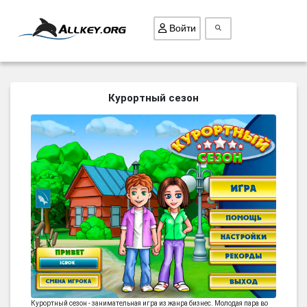
Войти
ВСЕ ИГРЫ
Курортный сезон
ПОИСК ПРЕДМЕТОВ
ГОЛОВОЛОМКИ
БИЗНЕС
ТРИ-В-РЯД
СТРАТЕГИИ
СТРЕЛЯЛКИ
КВЕСТ
КАК СКАЧАТЬ
НОВОСТИ
Курортный сезон - занимательная игра из жанра бизнес. Молодая пара во