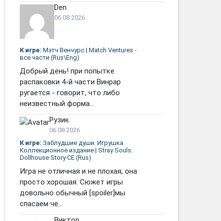
Den
06.08.2026
К игре:
Мэтч Венчурс | Match Ventures -
все части (Rus\Eng)
Добрый день! при попытке
распаковки 4-й части Винрар
ругается - говорит, что либо
неизвестный форма...
Рузик
06.08.2026
К игре:
Заблудшие души. Игрушка.
Коллекционное издание | Stray Souls:
Dollhouse Story CE (Rus)
Игра не отличная и не плохая, она
просто хорошая. Сюжет игры
довольно обычный [spoiler]мы
спасаем че...
Виктор