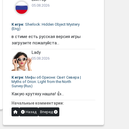
05.08.2026
К игре:
Sherlock: Hidden Object Mystery
(Eng)
в стиме есть русская версия игры
загрузите пожалуйста...
Lady
05.08.2026
К игре:
Мифы об Орионе: Свет Севера |
Myths of Orion: Light from the North
Survey (Rus)
Какую крутяху нашла! 👍...
Начальные комментарии:
Назад
Вперед