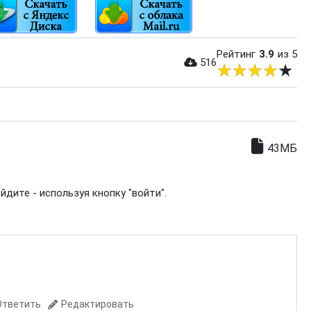
Рейтинг
3.9
из 5
516
43МБ
дите - используя кнопку "войти".
Ответить
Редактировать