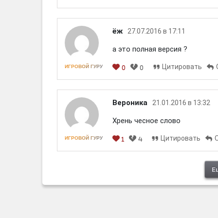
[em]
[b]
[i]
[img]
[spoiler]
ёж
27.07.2016 в 17:11
а это полная версия ?
Цитировать
ИГРОВОЙ ГУРУ
0
0
[em]
[b]
[i]
[img]
[spoiler]
Вероника
21.01.2016 в 13:32
Хрень чесное слово
Цитировать
ИГРОВОЙ ГУРУ
1
4
[em]
[b]
[i]
[img]
[spoiler]
Е