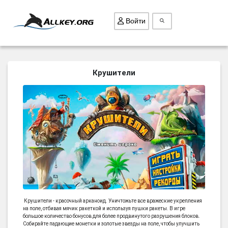
Войти
ВСЕ ИГРЫ
Крушители
ПОИСК ПРЕДМЕТОВ
ГОЛОВОЛОМКИ
БИЗНЕС
ТРИ-В-РЯД
СТРАТЕГИИ
СТРЕЛЯЛКИ
КВЕСТ
Крушители - красочный арканоид. Уничтожьте все вражеские укрепления
КАК СКАЧАТЬ
на поле, отбивая мячик ракеткой и используя пушки ракеты. В игре
большое количество бонусов для более продвинутого разрушения блоков.
НОВОСТИ
Собирайте падающие монетки и золотые звезды на поле, чтобы улучшить