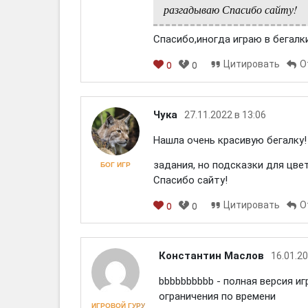
разгадываю Спасибо сайту!
Спасибо,иногда играю в бегалк
Цитировать
О
0
0
Чука
27.11.2022 в 13:06
Нашла очень красивую бегалку
задания, но подсказки для цве
БОГ ИГР
Спасибо сайту!
Цитировать
О
0
0
Константин Маслов
16.01.20
bbbbbbbbbb - полная версия иг
ограничения по времени
ИГРОВОЙ ГУРУ