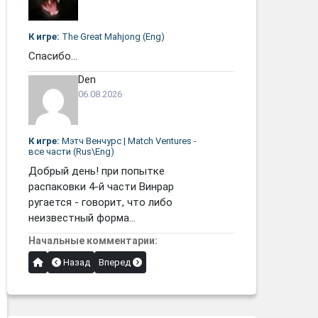
К игре:
The Great Mahjong (Eng)
Спасибо...
Den
06.08.2026
К игре:
Мэтч Венчурс | Match Ventures -
все части (Rus\Eng)
Добрый день! при попытке
распаковки 4-й части Винрар
ругается - говорит, что либо
неизвестный форма...
Начальные комментарии:
Назад
Вперед