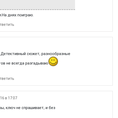
и.На днях поиграю.
тветить
! Детективный сюжет, разнообразные
тов не всегда разгадываю
тветить
16 в 17:07
ры, ключ не спрашивает, и без