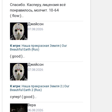
Спасибо. Касперу, лицензия всё
понравилось, молчит. 10-64
(:flow:)...
Джейсон
07.08.2026
К игре:
Наша прекрасная Земля | Our
Beautiful Earth (Rus)
(:good:)...
Джейсон
07.08.2026
К игре:
Наша прекрасная Земля 2 | Our
Beautiful Earth 2 (Rus)
супер! (:good:)...
Вера
06.08.2026