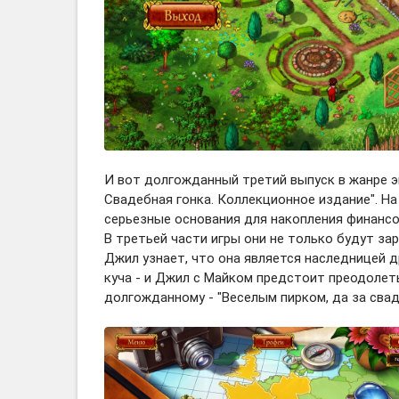
И вот долгожданный третий выпуск в жанре эко
Свадебная гонка. Коллекционное издание". Н
серьезные основания для накопления финанс
В третьей части игры они не только будут за
Джил узнает, что она является наследницей д
куча - и Джил с Майком предстоит преодолеть
долгожданному - "Веселым пирком, да за свад