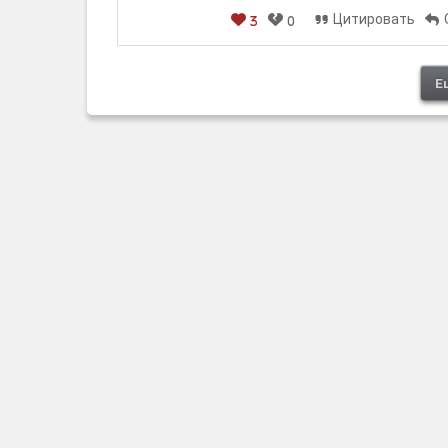
Цитировать
3
0
[em]
[b]
[i]
[img]
[spoiler]
Е