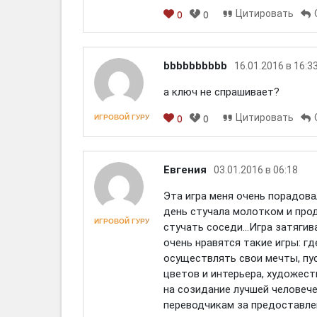
Цитировать
0
0
[em]
[b]
[i]
[img]
[spoiler]
bbbbbbbbbb
16.01.2016 в 16:3
а ключ не спрашивает?
Цитировать
ИГРОВОЙ ГУРУ
0
0
[em]
[b]
[i]
[img]
[spoiler]
Евгения
03.01.2016 в 06:18
Эта игра меня очень порадова
день стучала молотком и прод
ИГРОВОЙ ГУРУ
стучать соседи...Игра затягив
очень нравятся такие игры: гд
осуществлять свои мечты, пус
цветов и интерьера, художест
на созидание лучшей человечес
переводчикам за предоставле