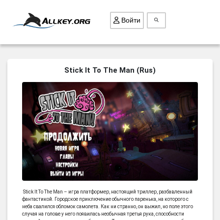
Войти
ВСЕ ИГРЫ
Stick It To The Man (Rus)
ПОИСК ПРЕДМЕТОВ
ГОЛОВОЛОМКИ
БИЗНЕС
ТРИ-В-РЯД
СТРАТЕГИИ
СТРЕЛЯЛКИ
КВЕСТ
Stick It To The Man – игра платформер, настоящий триллер, разбавленный
КАК СКАЧАТЬ
фантастикой. Городское приключение обычного паренька, на которого с
неба свалился обломок самолета. Как ни странно, он выжил, но поле этого
НОВОСТИ
случая на голове у него появилась необычная третья рука, способности