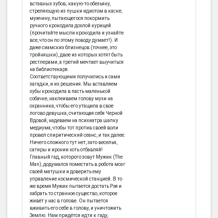
вставных зубов; какую-то обезьяну,
стреляющую из пушки идиотом в каске;
мужчину, пытающегося покормить
ручного крокодила дохлой курицей
(прочитайте мысли крокодила и узнайте
все, что он по этому поводу думает!). И
даже сиамских близнецов (точнее, это
тройняшки), двое из которых хотят быть
рестлерами, а третий мечтает выучиться
на библиотекаря.
Соответствующими получились и сами
загадки, и их решения. Мы вставляем
зубы крокодила в пасть маленькой
собачке, наклеиваем голову мухи на
охранника, чтобы его утащила в свое
логово девушка, считающая себя Черной
Вдовой, надеваем на психиатра шапку
медиума, чтобы тот против своей воли
провел спиритический сеанс, и так далее.
Ничего сложного тут нет, зато веселья,
сатиры и иронии хоть отбавляй!
Главный гад, которого зовут Мужик (The
Man), додумался поместить в робота мозг
своей матушки и доверить ему
управление космической станцией. В то
же время Мужик пытается достать Рэя и
забрать то странное существо, которое
живёт у нас в голове. Он пытается
вживить его себе в голову, и уничтожить
Землю. Нам придётся идти к гаду,