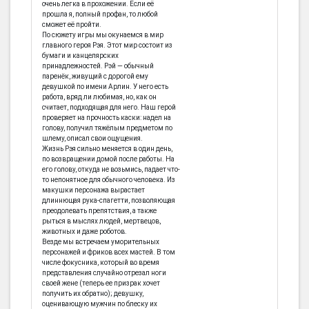
очень легка в прохожении. Если её
прошла я, полный профан, то любой
сможет её пройти.
По сюжету игры мы окунаемся в мир
главного героя Рэя. Этот мир состоит из
бумаги и канцелярских
принадлежностей. Рэй — обычный
паренёк, живущий с дорогой ему
девушкой по имени Арлин. У него есть
работа, вряд ли любимая, но, как он
считает, подходящая для него. Наш герой
проверяет на прочность каски: надел на
голову, получил тяжёлым предметом по
шлему, описал свои ощущения.
Жизнь Рэя сильно меняется в один день,
по возвращении домой после работы. На
его голову, откуда не возьмись, падает что-
то непонятное для обычного человека. Из
макушки персонажа вырастает
длиннющая рука-спагетти, позволяющая
преодолевать препятствия, а также
рыться в мыслях людей, мертвецов,
животных и даже роботов.
Везде мы встречаем уморительных
персонажей и фриков всех мастей. В том
числе фокусника, который во время
представления случайно отрезал ноги
своей жене (теперь ее призрак хочет
получить их обратно); девушку,
оценивающую мужчин по блеску их