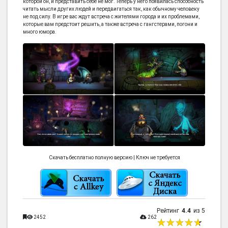
которой он, и представить себе не мог. Теперь у него появилась способность
читать мысли других людей и передвигаться так, как обычному человеку
не под силу. В игре вас ждут встреча с жителями города и их проблемами,
которые вам предстоит решить, а также встреча с гангстерами, погони и
много юмора.
Скачать бесплатно полную версию | Ключ не требуется
Рейтинг
4.4
из 5
2452
262