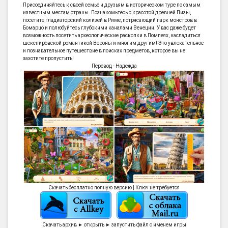
Присоединяйтесь к своей семье и друзьям в историческом туре по самым
известным местам страны. Познакомьтесь с красотой древней Пизы,
посетите гладиаторский колизей в Риме, потрясающий парк монстров в
Бомарцо и полюбуйтесь глубокими каналами Венеции. У вас даже будет
возможность посетить археологические раскопки в Помпеях, насладиться
шекспировской романтикой Вероны и многим другим! Это увлекательное
и познавательное путешествие в поисках предметов, которое вы не
захотите пропустить!
Перевод - Надежда
Скачать бесплатно полную версию | Ключ не требуется
Скачать архив ► открыть ► запустить файл с именем игры