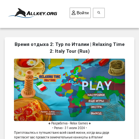
Войти
ВСЕ ИГРЫ
Время отдыха 2: Тур по Италии | Relaxing Time
2: Italy Tour (Rus)
ПОИСК ПРЕДМЕТОВ
ГОЛОВОЛОМКИ
БИЗНЕС
ТРИ-В-РЯД
СТРАТЕГИИ
СТРЕЛЯЛКИ
КВЕСТ
♣ Разработка - Relax Games ♣
КАК СКАЧАТЬ
• Релиз - 31 июля 2024 •
Приготовьтесь к путешествию всей своей жизни, когда ваш дядя
НОВОСТИ
пригласит вас провести замечательные каникулы в Италии!