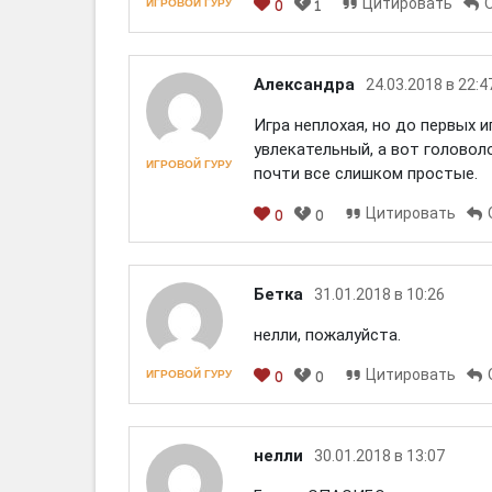
Цитировать
ИГРОВОЙ ГУРУ
0
1
Александра
24.03.2018 в 22:4
Игра неплохая, но до первых 
увлекательный, а вот головол
ИГРОВОЙ ГУРУ
почти все слишком простые.
Цитировать
0
0
[em]
[b]
[i]
[img]
[spoiler]
Бетка
31.01.2018 в 10:26
нелли, пожалуйста.
Цитировать
ИГРОВОЙ ГУРУ
0
0
[em]
[b]
[i]
[img]
[spoiler]
нелли
30.01.2018 в 13:07