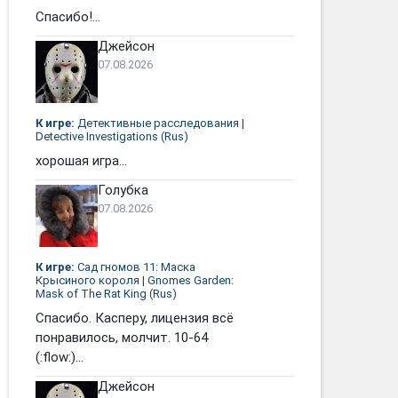
Спасибо!...
Джейсон
07.08.2026
К игре:
Детективные расследования |
Detective Investigations (Rus)
хорошая игра...
Голубка
07.08.2026
К игре:
Сад гномов 11: Маска
Крысиного короля | Gnomes Garden:
Mask of The Rat King (Rus)
Спасибо. Касперу, лицензия всё
понравилось, молчит. 10-64
(:flow:)...
Джейсон