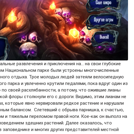
ьные развлечения и приключения на... на свои глубокие
ом Национальном парке были устроены многочисленные
йного отдыха. Трое молодых людей затеяли велосипедную
го парка и увлеченно крутили педалями, пока вдруг один из
о по своей расхлябанности, а потому, что ожившие лианы
ой флоры столкнули его с дороги. Видимо, этим лианам не
х, которые явно нервировали редкое растение и нарушали
евным балансом.
Слетевший с обрыва парнишка, к счастью,
гом и тяжелым переломом правой ноги. Кое-как он выполз на
поведением здешних растений. Далее оказалось, что
в заповеднике и многих других представителей местной