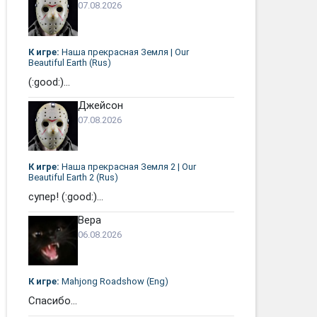
07.08.2026
К игре:
Наша прекрасная Земля | Our
Beautiful Earth (Rus)
(:good:)...
Джейсон
07.08.2026
К игре:
Наша прекрасная Земля 2 | Our
Beautiful Earth 2 (Rus)
супер! (:good:)...
Вера
06.08.2026
К игре:
Mahjong Roadshow (Eng)
Спасибо...