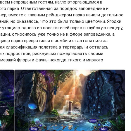
всем непрошеным гостям, нагло вторгающимся в
го парка. Ответственная за порядок заповеднике и
нер, вместе с главным рейнджером парка начали детальное
ний, но оказалось, что это были только цветочки. Ягодки
 утащило одного из посетителей парка в глубокую пещеру,
ации, относилось уже точно не к флоре заповедника, а
джер парка превратился в зомби и стал гоняться за
ная классификация полетела в тартарары и осталась
ых подростков, рискнувших пожертвовать своими
умевший флоры и фауны некогда тихого и мирного