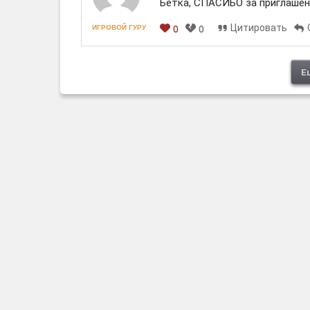
Бетка, СПАСИБО за приглашен
Цитировать
ИГРОВОЙ ГУРУ
0
0
[em]
[b]
[i]
[img]
[spoiler]
Е