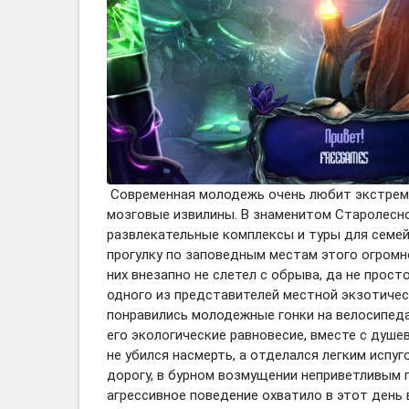
Современная молодежь очень любит экстремал
мозговые извилины. В знаменитом Старолесн
развлекательные комплексы и туры для семе
прогулку по заповедным местам этого огромно
них внезапно не слетел с обрыва, да не прост
одного из представителей местной экзотическ
понравились молодежные гонки на велосипеда
его экологические равновесие, вместе с душ
не убился насмерть, а отделался легким испу
дорогу, в бурном возмущении неприветливым 
агрессивное поведение охватило в этот день 