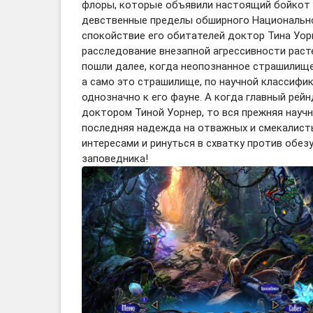
флоры, которые объявили настоящий бойкот 
девственные пределы обширного Национально
спокойствие его обитателей доктор Тина Уор
расследование внезапной агрессивности расте
пошли далее, когда неопознанное страшилище
а само это страшилище, по научной классифик
однозначно к его фауне. А когда главный рейн
доктором Тиной Уорнер, то вся прежняя науч
последняя надежда на отважных и смекалист
интересами и ринуться в схватку против обез
заповедника!