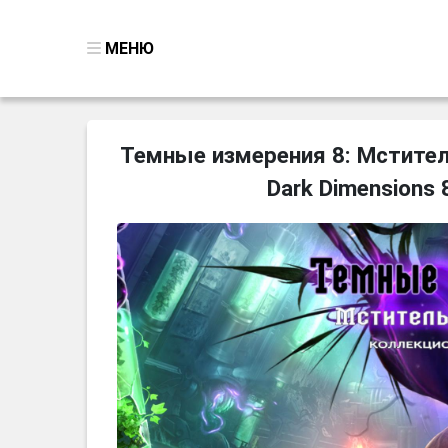
МЕНЮ
ВСЕ ИГРЫ
Темные измерения 8: Мстител
ПОИСК ПРЕДМЕТОВ
Dark Dimensions 
ГОЛОВОЛОМКИ
БИЗНЕС
ТРИ-В-РЯД
СТРАТЕГИИ
СТРЕЛЯЛКИ
КВЕСТ
КАК СКАЧАТЬ
НОВОСТИ