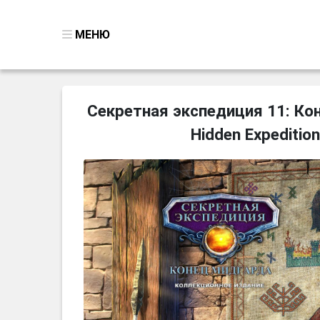
МЕНЮ
ВСЕ ИГРЫ
Секретная экспедиция 11: Ко
ПОИСК ПРЕДМЕТОВ
Hidden Expedition
ГОЛОВОЛОМКИ
БИЗНЕС
ТРИ-В-РЯД
СТРАТЕГИИ
СТРЕЛЯЛКИ
КВЕСТ
КАК СКАЧАТЬ
НОВОСТИ