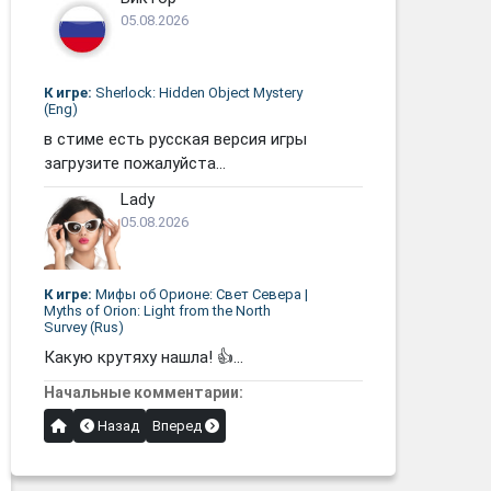
05.08.2026
К игре:
Sherlock: Hidden Object Mystery
(Eng)
в стиме есть русская версия игры
загрузите пожалуйста...
Lady
05.08.2026
К игре:
Мифы об Орионе: Свет Севера |
Myths of Orion: Light from the North
Survey (Rus)
Какую крутяху нашла! 👍...
Начальные комментарии:
Назад
Вперед