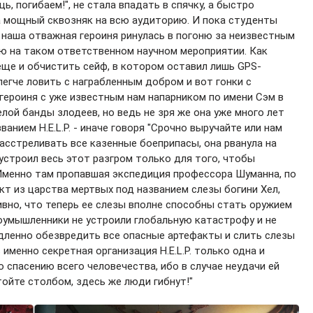
щь, погибаем!", не стала впадать в спячку, а быстро
а мощный сквозняк на всю аудиторию. И пока студенты
 наша отважная героиня ринулась в погоню за неизвестным
ю на таком ответственном научном мероприятии. Как
еще и обчистить сейф, в котором оставил лишь GPS-
легче ловить с награбленным добром и вот гонки с
героиня с уже известным нам напарником по имени Сэм в
елой банды злодеев, но ведь не зря же она уже много лет
нием H.E.L.P. - иначе говоря "Срочно выручайте или нам
расстреливать все казенные боеприпасы, она рванула на
устроил весь этот разгром только для того, чтобы
Именно там пропавшая экспедиция профессора Шуманна, по
кт из царства мертвых под названием слезы богини Хел,
ивно, что теперь ее слезы вполне способны стать оружием
оумышленники не устроили глобальную катастрофу и не
дленно обезвредить все опасные артефакты и слить слезы
именно секретная организация H.E.L.P. только одна и
спасению всего человечества, ибо в случае неудачи ей
тойте столбом, здесь же люди гибнут!"