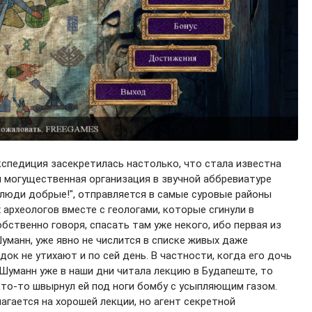
спедиция засекретилась настолько, что стала известна
и могущественная организация в звучной аббревиатуре
те, люди добрые!", отправляется в самые суровые районы
археологов вместе с геологами, которые сгинули в
бственно говоря, спасать там уже некого, ибо первая из
уманн, уже явно не числится в списке живых даже
док не утихают и по сей день. В частности, когда его дочь
Шуманн уже в наши дни читала лекцию в Будапеште, то
кто-то швырнул ей под ноги бомбу с усыпляющим газом.
агается на хорошей лекции, но агент секретной