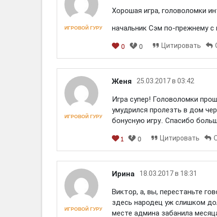
Хорошая игра, головоломки ин
начальник Сэм по-прежнему с
ИГРОВОЙ ГУРУ
Цитировать
0
0
[em]
[b]
[i]
[img]
[spoiler]
Женя
25.03.2017 в 03:42
Игра супер! Головоломки прош
умудрился пролезть в дом чер
ИГРОВОЙ ГУРУ
бонусную игру.. Спасибо больш
Цитировать
1
0
[em]
[b]
[i]
[img]
[spoiler]
Ирина
18.03.2017 в 18:31
Виктор, а, вы, перестаньте го
здесь народец уж слишком дол
ИГРОВОЙ ГУРУ
месте админа забанила месяца