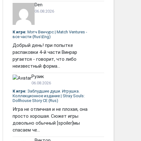
Den
06.08.2026
К игре:
Мэтч Венчурс | Match Ventures -
все части (Rus\Eng)
Добрый день! при попытке
распаковки 4-й части Винрар
ругается - говорит, что либо
неизвестный форма...
Рузик
06.08.2026
К игре:
Заблудшие души. Игрушка.
Коллекционное издание | Stray Souls:
Dollhouse Story CE (Rus)
Игра не отличная и не плохая, она
просто хорошая. Сюжет игры
довольно обычный [spoiler]мы
спасаем че...
Виктор