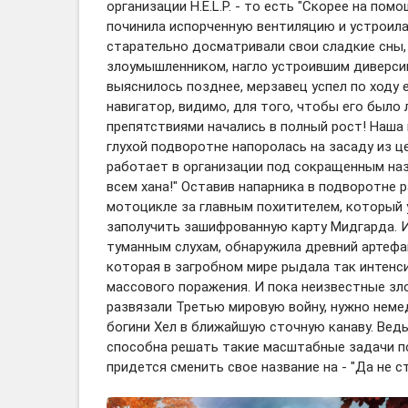
организации H.E.L.P. - то есть "Скорее на помо
починила испорченную вентиляцию и устроил
старательно досматривали свои сладкие сны,
злоумышленником, нагло устроившим диверси
выяснилось позднее, мерзавец успел по ходу 
навигатор, видимо, для того, чтобы его было 
препятствиями начались в полный рост! Наша 
глухой подворотне напоролась на засаду из ц
работает в организации под сокращенным назва
всем хана!" Оставив напарника в подворотне 
мотоцикле за главным похитителем, который 
заполучить зашифрованную карту Мидгарда. 
туманным слухам, обнаружила древний артефа
которая в загробном мире рыдала так интенс
массового поражения. И пока неизвестные зл
развязали Третью мировую войну, нужно неме
богини Хел в ближайшую сточную канаву. Ведь 
способна решать такие масштабные задачи по 
придется сменить свое название на - "Да не с