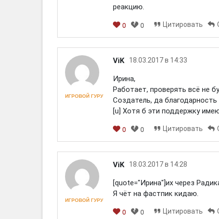
реакцию.
Цитировать
0
0
[em]
[b]
[i]
[img]
[spoiler]
ViK
18.03.2017 в 14:33
Ирина,
Работает, проверять всё не бу
ИГРОВОЙ ГУРУ
Создатель, да благодарность 
[u] Хотя б эти поддержку имею
Цитировать
0
0
[em]
[b]
[i]
[img]
[spoiler]
ViK
18.03.2017 в 14:28
[quote="Ирина"]их через Радик
Я чёт на фастпик кидаю.
ИГРОВОЙ ГУРУ
Цитировать
0
0