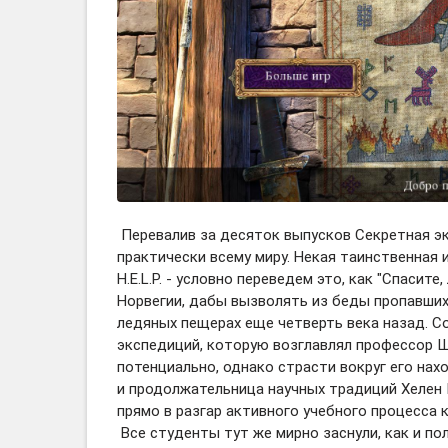
Перевалив за десяток выпусков Секретная эк
практически всему миру. Некая таинственная 
H.E.L.P. - условно переведем это, как "Спаси
Норвегии, дабы вызволять из беды пропавших 
ледяных пещерах еще четверть века назад. Со
экспедиций, которую возглавлял профессор Ш
потенциально, однако страсти вокруг его нахо
и продолжательница научных традиций Хелен 
прямо в разгар активного учебного процесса 
Все студенты тут же мирно заснули, как и пол