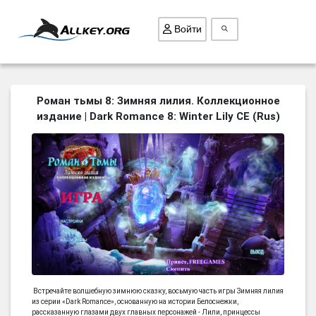
Войти
ВСЕ ИГРЫ
Роман тьмы 8: Зимняя лилия. Коллекционное
издание | Dark Romance 8: Winter Lily CE (Rus)
ПОИСК ПРЕДМЕТОВ
ГОЛОВОЛОМКИ
БИЗНЕС
ТРИ-В-РЯД
СТРАТЕГИИ
СТРЕЛЯЛКИ
КВЕСТ
КАК СКАЧАТЬ
Встречайте волшебную зимнюю сказку, восьмую часть игры Зимняя лилия
из серии «Dark Romance», основанную на истории Белоснежки,
НОВОСТИ
рассказанную глазами двух главных персонажей - Лили, принцессы