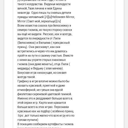
такого колдовства. Виденья молодости
вечной, Твоя личина и моя Едины
навсегда. Одно лишь ты знаешь детали
правды человечьей.[/i][u]Helloween Mirror,
Mirror (Свет мой, зеркальце)[/u]
Всем известна сказка про белоснежку и
семеро гномов, но такую сторону сказки
вы ещё не видали. Рассказ, как и всегда,
ведется по очередности от Лили
(Белоснежка) и Вильяма ( прекрасный
принц). Они расскажут, как они
встретились и через что им довелось
пройти на пути к своему счастью. Вместе
с ними вы узрите старых знакомых
гномов (они даже женаты), отца Лили (
медведь) и Ведьму ( злая мачеха).
Бонусная игра никакущая, но сиквел
всегда такой.
Графику в игре вполне можно было бы
назвать красивой, приятной и даже
атмосферной, не греши она едкой
фиолетово-сиреневой цветовой гаммой.
Именно это и раздражает больше всего в
этой серии игр. Карта мне нравится
больше всего в этих играх. Персонажи
красивые как на подбор ( особенно принц
:lips: ,вот только жалко что всю игру его по
голове лупили)
В локациях сообираем артефакты гномов