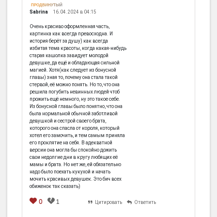
ПРОДВИНУТЫЙ
Sabrina
16.04.2024 в 04:15
Очень красиво оформленная часть,
картинка как всегда превосходна. И
история берёт за душу) как всегда
избитая тема красоты, когда какая-нибудь
старая кашолка завидует молодой
девушке, да ещё и обладающая сильной
магией. Хотя(как следует из бонусной
главы) зная то, почему она стала такой
стервой, её можно понять. Но то, что она
решила погубить невинных людей чтоб
прожить ещё немного, ну это такое себе.
Из бонусной главы было понятно, что она
была нормальной обычной заботливой
девушкой и сестрой своего брата,
которого она спасла от короля, который
хотел его замочить, и тем самым приняла
его проклятие на себя. В адекватной
версии она могла бы спокойно дожить
свои недолгие дни в кругу любящих её
мамы и брата. Но нет же, ей обязательно
надо было поехать кукухой и начать
мочить красивых девушек. Это бич всех
обиженок так сказать)
0
1
Цитировать
Ответить