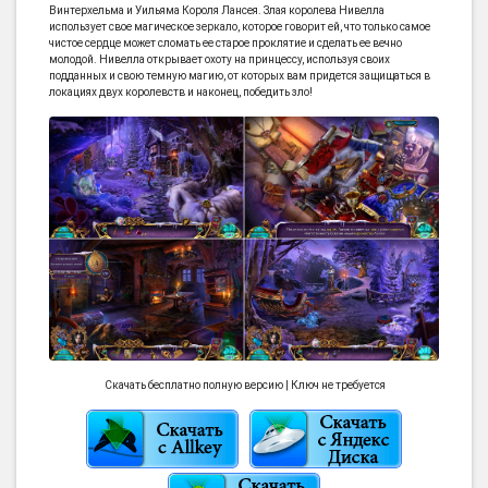
Винтерхельма и Уильяма Короля Лансея. Злая королева Нивелла
использует свое магическое зеркало, которое говорит ей, что только самое
чистое сердце может сломать ее старое проклятие и сделать ее вечно
молодой. Нивелла открывает охоту на принцессу, используя своих
подданных и свою темную магию, от которых вам придется защищаться в
локациях двух королевств и наконец, победить зло!
Скачать бесплатно полную версию | Ключ не требуется