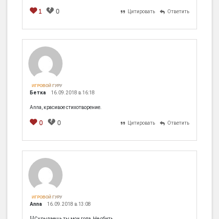
1
0
Цитировать
Ответить
[em]
[b]
[i]
[img]
[spoiler]
ИГРОВОЙ ГУРУ
Бетка
16.09.2018 в 16:18
Anna, красивое стихотворение.
0
0
Цитировать
Ответить
[em]
[b]
[i]
[img]
[spoiler]
ИГРОВОЙ ГУРУ
Anna
16.09.2018 в 13:08
[i]Скрываешь ты мои года, Не сбить