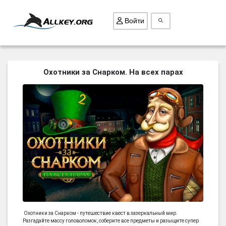
Войти
ВСЕ ИГРЫ
Охотники за Снарком. На всех парах
ПОИСК ПРЕДМЕТОВ
ГОЛОВОЛОМКИ
БИЗНЕС
ТРИ-В-РЯД
СТРАТЕГИИ
СТРЕЛЯЛКИ
КВЕСТ
КАК СКАЧАТЬ
Охотники за Снарком - путешествие квест в зазеркальный мир.
НОВОСТИ
Разгадайте массу головоломок, соберите все предметы и разыщите супер