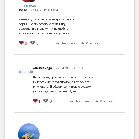
ЛЕГЕНДА
Rose
27.04.2019 в 19:04
Александра, знаете, мне нравится эта
серия. Но египетскую тематику,
археологию и раскопки не люблю,
поэтому так и не прошла эту часть.
0
0
Цитировать
Ответить
Александра
27.04.2019 в 18:14
ОПЫТНЫЙ
Игра яркая, простая и короткая. Есть пара
интересных головоломок, а вот поиска
многовато. В общем, если нужно совсем
уж разгрузить мозг, то сойдет.
1
0
Цитировать
Ответить