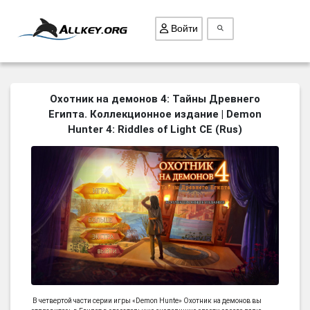
Войти
ВСЕ ИГРЫ
Охотник на демонов 4: Тайны Древнего
Египта. Коллекционное издание | Demon
ПОИСК ПРЕДМЕТОВ
Hunter 4: Riddles of Light CE (Rus)
ГОЛОВОЛОМКИ
БИЗНЕС
ТРИ-В-РЯД
СТРАТЕГИИ
СТРЕЛЯЛКИ
КВЕСТ
КАК СКАЧАТЬ
НОВОСТИ
В четвертой части серии игры «Demon Hunte» Охотник на демонов вы