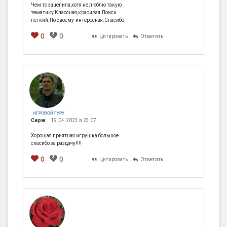
Чем то зацепила,хотя не люблю такую
тематику.Классная,красивая.Поиск
лёгкий.По своему-интересная.Спасибо.
0
0
Цитировать
Ответить
ИГРОВОЙ ГУРУ
Серж
19.04.2023 в 23:07
Хорошая приятная игрушка,большое
спасибо за раздачу!!!!
0
0
Цитировать
Ответить