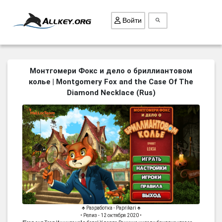
Войти
ВСЕ ИГРЫ
Монтгомери Фокс и дело о бриллиантовом
колье | Montgomery Fox and the Case Of The
ПОИСК ПРЕДМЕТОВ
Diamond Necklace (Rus)
ГОЛОВОЛОМКИ
БИЗНЕС
ТРИ-В-РЯД
СТРАТЕГИИ
СТРЕЛЯЛКИ
КВЕСТ
КАК СКАЧАТЬ
♣ Разработка - Paprikari ♣
НОВОСТИ
• Релиз - 12 октября 2020 •