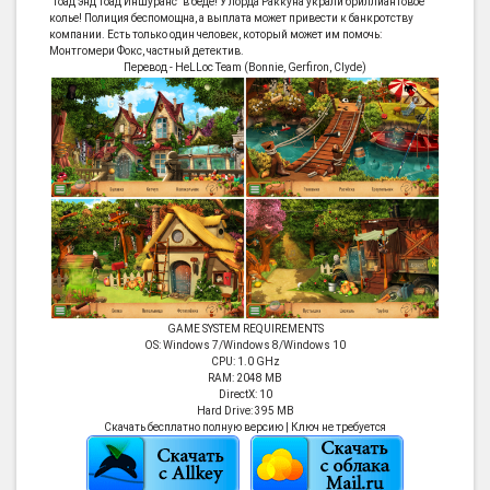
"Тоад энд Тоад Иншуранс" в беде! У лорда Раккуна украли бриллиантовое
колье! Полиция беспомощна, а выплата может привести к банкротству
компании. Есть только один человек, который может им помочь:
Монтгомери Фокс, частный детектив.
Перевод - HeLLoc Team (Bonnie, Gerfiron, Clyde)
GAME SYSTEM REQUIREMENTS
OS: Windows 7/Windows 8/Windows 10
CPU: 1.0 GHz
RAM: 2048 MB
DirectX: 10
Hard Drive: 395 MB
Скачать бесплатно полную версию | Ключ не требуется