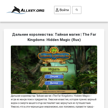
Войти
ВСЕ ИГРЫ
Дальние королевства: Тайная магия | The Far
Kingdoms: Hidden Magic (Rus)
ПОИСК ПРЕДМЕТОВ
ГОЛОВОЛОМКИ
БИЗНЕС
ТРИ-В-РЯД
СТРАТЕГИИ
СТРЕЛЯЛКИ
КВЕСТ
Дальние королевства: Тайная магия «The Far Kingdoms: Hidden Magic» -
КАК СКАЧАТЬ
игра из жанра поиск предметов. Ужасное известие, которое принес верный
ворон о смерти вашего отца заставляет вас вернуться из путешествия.
НОВОСТИ
Ужасно, что в эти черные дни невозможно, как положено, провести траур -