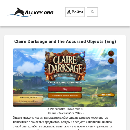
Войти
ВСЕ ИГРЫ
Claire Darksage and the Accursed Objects (Eng)
ПОИСК ПРЕДМЕТОВ
ГОЛОВОЛОМКИ
БИЗНЕС
ТРИ-В-РЯД
СТРАТЕГИИ
СТРЕЛЯЛКИ
КВЕСТ
♣ Разработка - IKIGames ♣
• Релиз - 24 сентября 2025 •
КАК СКАЧАТЬ
Завеса между мирами разорвалась, обрушив на далекое королевство
нашествие проклятых предметов. Каждый предмет, наполненный либо
НОВОСТИ
силой света, либо тьмой, высасывает жизнь из всего, к чему прикасается,