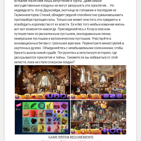
оставляя после себя лишь запустение и трупы. Даже самые
могущественные колдуны не могут разрушить эти проклятия... Но
надежда есть. Клэр Дарксейдж, охотница за головами и последняя из
Гармонизаторов Стихий, обладает редкой способностью уравновешивать
противоборствующие силы. Только она может очистить эти предметы и
освободить королевство от их власти. Ее и без того необыкновенная жизнь
вот-вот изменится навсегда. Присоединяйтесь к Клэр в опасном
путешествии по раскаленным пустыням, заколдованным лесам,
замерзшим пустошам и вулканическим пустошам. Участвуйте в
инновационных битвах с грозными врагами. Перехитрите менестрелей в
карточных дуэлях. Объединяйтесь с незабываемыми союзниками, чтобы
бросить вызов самой судьбе. Погрузитесь в запутанную историю, где
раскрываются проклятия и тайны. Сможете ли вы избавиться от этой
напасти, пока не стало слишком поздно?
GAME SYSTEM REQUIREMENTS