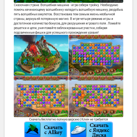
Сказочная страна: Волшебная машина - игра собери тройку. Необходимо
помочь начинающему волшебнику наладить волшебную машину, раздобыв
пять волшебных амулетов. Восстановив тем самым жизнь необычной
страны, вернув ей потерянную магию. В игре четыре режима игры и
достаточное количество бонусов, для разрушения игрового поля. Ломайте
решетки и цепи, уничтожайте заблокированные участки, собирая
подсвеченные фишки для успешного прохождения уровня!
Скачать бесплатно полную версию | Ключ не требуется