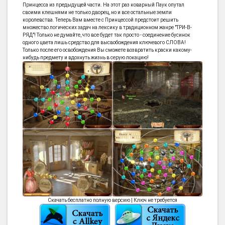
Принцесса из предыдущей части. На этот раз коварный Паук опутал
своими клешнями не только дворец, но и все остальные земли
королевства. Теперь Вам вместе с Принцессой предстоит решить
множество логических задач на лексику в традиционном жанре "ТРИ-В-
РЯД"! Только не думайте, что все будет так просто - соединение бусинок
одного цвета лишь средство для высвобождения ключевого СЛОВА!
Только после его освобождения Вы сможете возвратить краски какому-
нибудь предмету и вдохнуть жизнь в серую локацию!
Скачать бесплатно полную версию | Ключ не требуется