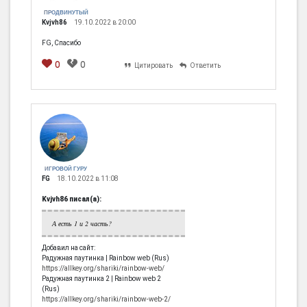
ПРОДВИНУТЫЙ
Kvjvh86
19.10.2022 в 20:00
FG, Спасибо
0
0
Цитировать
Ответить
ИГРОВОЙ ГУРУ
FG
18.10.2022 в 11:08
Kvjvh86 писал(а):
А есть 1 и 2 часть?
Добавил на сайт:
Радужная паутинка | Rainbow web (Rus)
https://allkey.org/shariki/rainbow-web/
Радужная паутинка 2 | Rainbow web 2
(Rus)
https://allkey.org/shariki/rainbow-web-2/