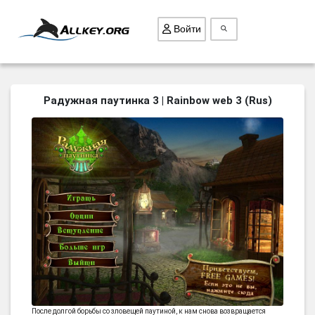
Войти
ВСЕ ИГРЫ
Радужная паутинка 3 | Rainbow web 3 (Rus)
ПОИСК ПРЕДМЕТОВ
ГОЛОВОЛОМКИ
БИЗНЕС
ТРИ-В-РЯД
СТРАТЕГИИ
СТРЕЛЯЛКИ
КВЕСТ
КАК СКАЧАТЬ
НОВОСТИ
После долгой борьбы со зловещей паутиной, к нам снова возвращается