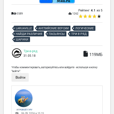
Рейтинг
4.1
из 5
3589
1262
LARUAVILLE
АНГЛИЙСКИЕ ВЕРСИИ
ЛОГИЧЕСКИЕ
НАЙДИ РАЗЛИЧИЯ
ПАСЬЯНСЫ
ТРИ В РЯД
ШАРИКИ
Три-в-ряд
119МБ
31.05.18
Чтобы комментировать, авторизуйтесь или войдите - используя кнопку
"войти".
Войти
ИГРОВОЙ ГУРУ
FG
06.09.2024 в 15:15