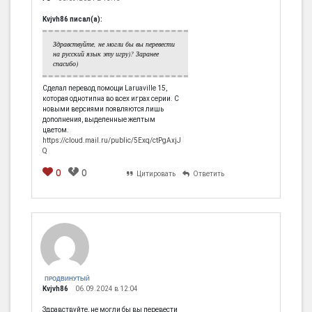
Kvjvh86 писал(а):
Здравствуйте, не могли бы вы перевести
на русский язык эту игру)? Заранее
спасибо)
Сделал перевод помощи Laruaville 15,
которая однотипна во всех играх серии. С
новыми версиями появляются лишь
дополнения, выделенные желтым
цветом.
https://cloud.mail.ru/public/5Exq/ctPgAxjJ
Q
0
0
Цитировать
Ответить
ПРОДВИНУТЫЙ
Kvjvh86
06.09.2024 в 12:04
Здравствуйте, не могли бы вы перевести