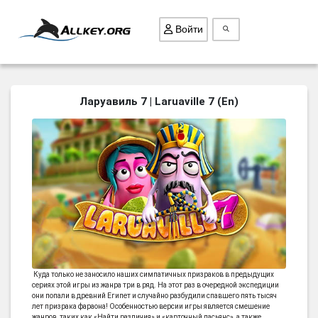
Войти
ВСЕ ИГРЫ
Ларуавиль 7 | Laruaville 7 (En)
ПОИСК ПРЕДМЕТОВ
ГОЛОВОЛОМКИ
БИЗНЕС
ТРИ-В-РЯД
СТРАТЕГИИ
СТРЕЛЯЛКИ
КВЕСТ
Куда только не заносило наших симпатичных призраков в предыдущих
КАК СКАЧАТЬ
сериях этой игры из жанра три в ряд. На этот раз в очередной экспедиции
они попали в древний Египет и случайно разбудили спавшего пять тысяч
лет призрака фараона! Особенностью версии игры является смешение
НОВОСТИ
жанров, таких как «Найти различия» и «карточный пасьянс», а также