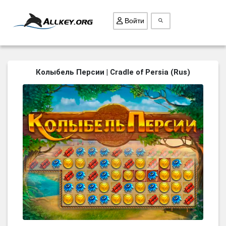
Войти
ВСЕ ИГРЫ
Колыбель Персии | Cradle of Persia (Rus)
ПОИСК ПРЕДМЕТОВ
ГОЛОВОЛОМКИ
БИЗНЕС
ТРИ-В-РЯД
СТРАТЕГИИ
СТРЕЛЯЛКИ
КВЕСТ
КАК СКАЧАТЬ
НОВОСТИ