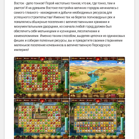
Восток - дело тонкое! Порой настолько тонкое, что аж, где тонко, там и
рвется! И на древнем Востоке постройка великих городов начиналась с
самого главного - нахождения и добычи необходимых ресурсов для
успешного строительства! Именно так на берегах полноводных рек и
появлялись обширные поселения с величественными храмами и
монументальными дворцами, но сначала любой город должен был
обеспечить себя мельницами и кузницами, лесопилками и
каменоломнями. Именно таким способом, выделяя цепочки из одинаковых
фишек и собирая полезные ресурсы, вы и превратите своими стараниями
маленькое поселение кочевников в величественную Персидскую
империю!