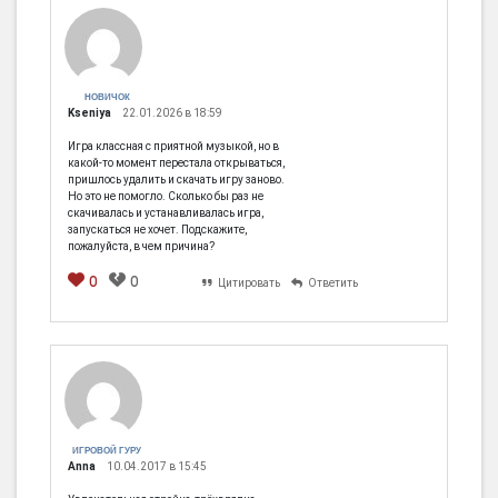
НОВИЧОК
Kseniya
22.01.2026 в 18:59
Игра классная с приятной музыкой, но в
какой-то момент перестала открываться,
пришлось удалить и скачать игру заново.
Но это не помогло. Сколько бы раз не
скачивалась и устанавливалась игра,
запускаться не хочет. Подскажите,
пожалуйста, в чем причина?
0
0
Цитировать
Ответить
ИГРОВОЙ ГУРУ
Anna
10.04.2017 в 15:45