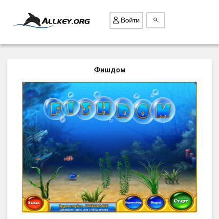
Войти
ВСЕ ИГРЫ
Фишдом
ПОИСК ПРЕДМЕТОВ
ГОЛОВОЛОМКИ
БИЗНЕС
ТРИ-В-РЯД
СТРАТЕГИИ
СТРЕЛЯЛКИ
КВЕСТ
КАК СКАЧАТЬ
НОВОСТИ