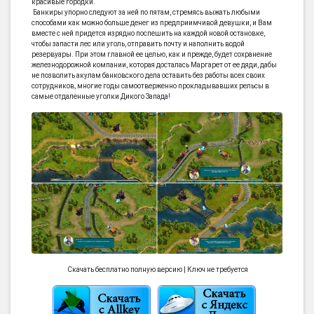
красивые городки.
Банкиры упорно следуют за ней по пятам, стремясь выжать любыми
способами как можно больше денег из предприимчивой девушки, и Вам
вместе с ней придется изрядно поспешить на каждой новой остановке,
чтобы запасти лес или уголь, отправить почту и наполнить водой
резервуары. При этом главной ее целью, как и прежде, будет сохранение
железнодорожной компании, которая досталась Маргарет от ее дяди, дабы
не позволить акулам банковского дела оставить без работы всех своих
сотрудников, многие годы самоотверженно прокладывавших рельсы в
самые отдаленные уголки Дикого Запада!
Скачать бесплатно полную версию | Ключ не требуется