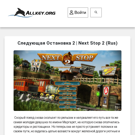
Войти
ВСЕ ИГРЫ
Следующая Остановка 2 | Next Stop 2 (Rus)
ПОИСК ПРЕДМЕТОВ
ГОЛОВОЛОМКИ
БИЗНЕС
ТРИ-В-РЯД
СТРАТЕГИИ
СТРЕЛЯЛКИ
КВЕСТ
Скорый поезд снова скользит по рельсам и направляет его путь все та же
КАК СКАЧАТЬ
самая молодая девушка по имени Маргарет, на которую снова ополчились
кредиторы и ростовщики. Но теперь она не просто устраняет поломки на
НОВОСТИ
своем пути, но задалась целью возвести вокруг железной дороги уютные и