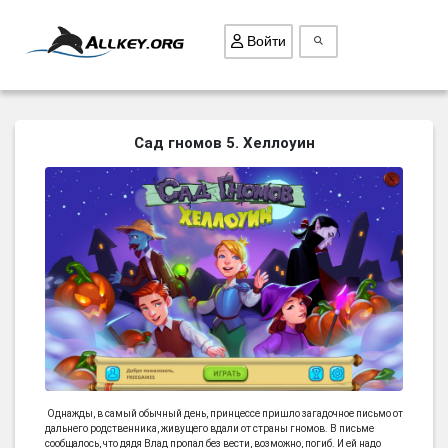
Войти
ВСЕ ИГРЫ
Сад гномов 5. Хеллоуин
ПОИСК ПРЕДМЕТОВ
ГОЛОВОЛОМКИ
БИЗНЕС
ТРИ-В-РЯД
СТРАТЕГИИ
СТРЕЛЯЛКИ
КВЕСТ
КАК СКАЧАТЬ
Однажды, в самый обычный день, принцессе пришло загадочное письмо от
дальнего родственника, живущего вдали от страны гномов. В письме
НОВОСТИ
сообщалось, что дядя Влад пропал без вести, возможно, погиб. И ей надо