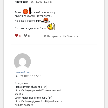
Анастасия
26.11.2021 в 21:27
Ааааа
я целый день не могу
пройти 24 уровень на три звезды.
Ненавижу уже эту игру
Просто крик души, не более
0
0
Цитировать
Ответить
ИГРОВОЙ ГУРУ
FG
19.10.2017 в 22:51
Rose, залил:
Fiona's Dream of Atlantis (En)
https://allkey.org/shariki/fiona-s-dream-of-
atlantis
Jewel Match Twilight Solitaire (En)
https://allkey.org/golovolomki/jewel-match-
twilight-solitaire