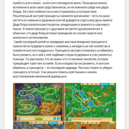
прибыть в его замок - узнать его последнюю волю. Принцесса начала
вспоминать всех своих родственников, но не помнила среди них дядю
Влада. Ей стало любопытно и она отправилась в путешествие.
Решительный настрой принцессы сменялся волнением — есть ли шанс
застать его живым и здоровым или ей доведется отдать ему дань памяти.
Дядя Влад оказался аристократом, владельцем огромного и красивого
замка. В замке принцессу с друзьями встретил душеприказчик и
объяснил, что дядя Влад оставил завещание на случай смерти или
внезапного исчезновения.
Своей последней волей он передавал все свои владения принцессе и
просил её не продавать замок с землями, а наладить на них хозяйство и
позаботиться о его подданных. Принцесса наотрез отказалась и собралась
было уезжать, но к ней к ней подбежал староста деревни и стал умолять о
помощи. Он рассказал, что на замок кто-то наложил заклятие, которое
превращает крестьян в зомби. Если колдовство не развеять, то все они
обречены, а принцесса — их последняя надежда. Рассказ старосты убедил
принцессу остаться. Она решила помочь крестьянам и начала
восстановление маленькой деревушки.