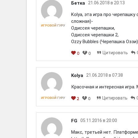
Бетка
21.06.2018 в 20:13
Kolya, эта игра про черепашку
сложная)-
ИГРОВОЙ ГУРУ
Одиссея черепашки,
Одиссея черепашки 2,
Ozzy Bubbles (Черепашка Оззи)
Цитировать
0
0
[em]
[b]
[i]
[img]
[spoiler]
Kolya
21.06.2018 в 07:38
Красочная и интересная игра. 
Цитировать
ИГРОВОЙ ГУРУ
2
0
[em]
[b]
[i]
[img]
[spoiler]
FG
05.11.2016 в 20:00
Макс, третьей нет. Платформе