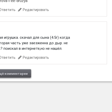
orova-i-ee-druzya
Ответить
Редактировать
я игрушка. скачал для сына (4.5г) когда
вторая часть уже заезженна до дыр. не
? поискал в интернете,но не нашёл.
Ответить
Редактировать
щё комментарии