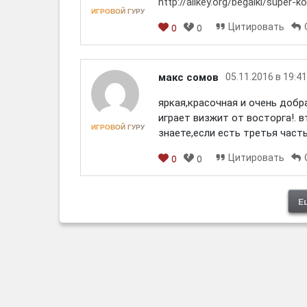
http://allkey.org/begalki/super-k
ИГРОВОЙ ГУРУ
Цитировать
0
0
[em]
[b]
[i]
[img]
[spoiler]
макс сомов
05.11.2016 в 19:41
яркая,красочная и очень добра
играет визжит от восторга!. 
ИГРОВОЙ ГУРУ
знаете,если есть третья часть
Цитировать
0
0
[em]
[b]
[i]
[img]
[spoiler]
Е