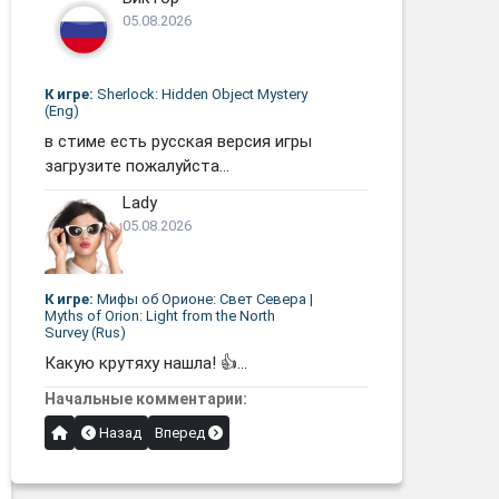
05.08.2026
К игре:
Sherlock: Hidden Object Mystery
(Eng)
в стиме есть русская версия игры
загрузите пожалуйста...
Lady
05.08.2026
К игре:
Мифы об Орионе: Свет Севера |
Myths of Orion: Light from the North
Survey (Rus)
Какую крутяху нашла! 👍...
Начальные комментарии:
Назад
Вперед