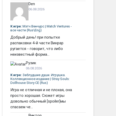
Den
06.08.2026
К игре:
Мэтч Венчурс | Match Ventures -
все части (Rus\Eng)
Добрый день! при попытке
распаковки 4-й части Винрар
ругается - говорит, что либо
неизвестный форма...
Рузик
06.08.2026
К игре:
Заблудшие души. Игрушка.
Коллекционное издание | Stray Souls:
Dollhouse Story CE (Rus)
Игра не отличная и не плохая, она
просто хорошая. Сюжет игры
довольно обычный [spoiler]мы
спасаем че...
Виктор