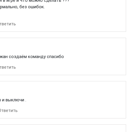
 в игре и что можно сделать ???
рмально, без ошибок.
тветить
ожан создаём команду спасибо
тветить
 и выключи .
Ответить