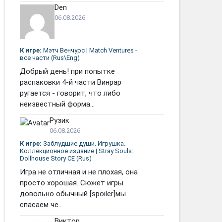
Den
06.08.2026
К игре:
Мэтч Венчурс | Match Ventures -
все части (Rus\Eng)
Добрый день! при попытке
распаковки 4-й части Винрар
ругается - говорит, что либо
неизвестный форма...
Рузик
06.08.2026
К игре:
Заблудшие души. Игрушка.
Коллекционное издание | Stray Souls:
Dollhouse Story CE (Rus)
Игра не отличная и не плохая, она
просто хорошая. Сюжет игры
довольно обычный [spoiler]мы
спасаем че...
Виктор