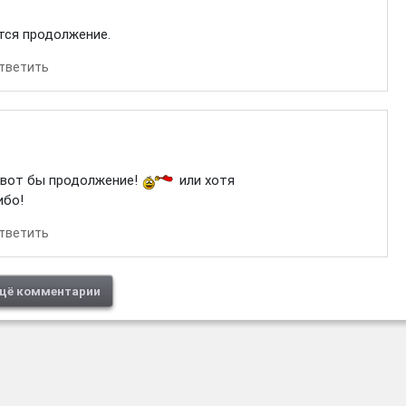
тся продолжение.
тветить
 вот бы продолжение!
или хотя
ибо!
тветить
щё комментарии