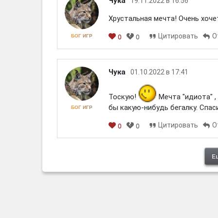
Чука
19.11.2022 в 16:56
Хрустальная мечта! Очень хоче
Цитировать
О
БОГ ИГР
0
0
Чука
01.10.2022 в 17:41
Тоскую!
Мечта "идиота" ,
бы какую-нибудь бегалку. Спас
БОГ ИГР
Цитировать
О
0
0
Е