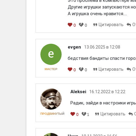
Это проблема в компьютере или
Другие игрушки запускаются но
А игрушка очень нравится....
Цитировать
О
0
0
evgen
13.06.2025 в 12:08
бедствия бандиты спасти гор
Цитировать
О
МАСТЕР
0
0
Aleksei
16.12.2022 в 12:22
Радик, зайди в настроики игры
Цитировать
ПРОДВИНУТЫЙ
0
1