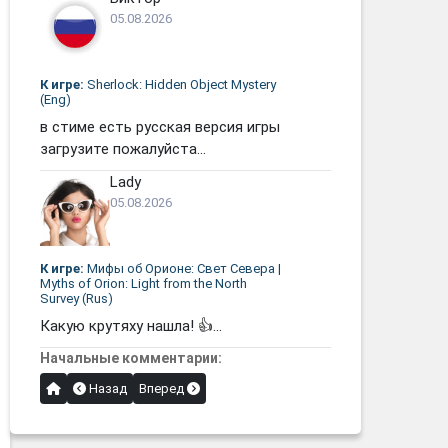
05.08.2026
К игре:
Sherlock: Hidden Object Mystery
(Eng)
в стиме есть русская версия игры
загрузите пожалуйста...
Lady
05.08.2026
К игре:
Мифы об Орионе: Свет Севера |
Myths of Orion: Light from the North
Survey (Rus)
Какую крутяху нашла! 👍...
Начальные комментарии:
Назад
Вперед