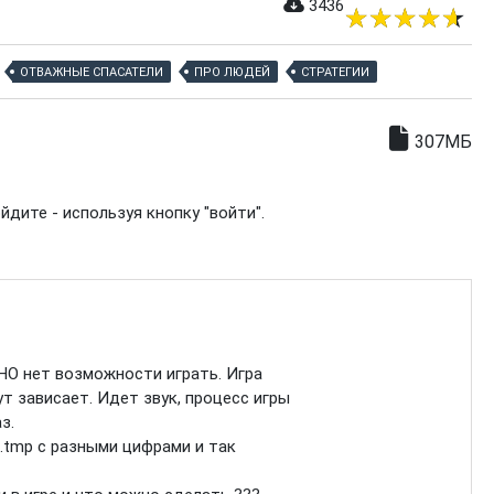
3436
ОТВАЖНЫЕ СПАСАТЕЛИ
ПРО ЛЮДЕЙ
СТРАТЕГИИ
307МБ
дите - используя кнопку "войти".
 НО нет возможности играть. Игра
ут зависает. Идет звук, процесс игры
з.
.tmp с разными цифрами и так