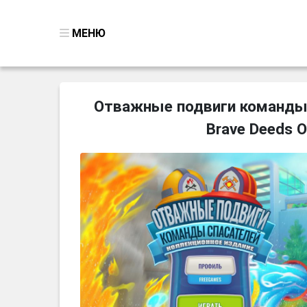
МЕНЮ
ВСЕ ИГРЫ
Отважные подвиги команды 
ПОИСК ПРЕДМЕТОВ
Brave Deeds O
ГОЛОВОЛОМКИ
БИЗНЕС
ТРИ-В-РЯД
СТРАТЕГИИ
СТРЕЛЯЛКИ
КВЕСТ
КАК СКАЧАТЬ
НОВОСТИ