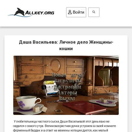
Войти
ВСЕ ИГРЫ
Даша Васильева: Личное дело Женщины-
кошки
ПОИСК ПРЕДМЕТОВ
ГОЛОВОЛОМКИ
БИЗНЕС
ТРИ-В-РЯД
СТРАТЕГИИ
СТРЕЛЯЛКИ
КВЕСТ
КАК СКАЧАТЬ
У любительницы частного сыска Даши Васильевой этот день явно не
задался с самого утра. Великовозрастная дочка устроила в своей комнате
НОВОСТИ
форменный бардак и в ответ на мамины нотации дуется, как малый