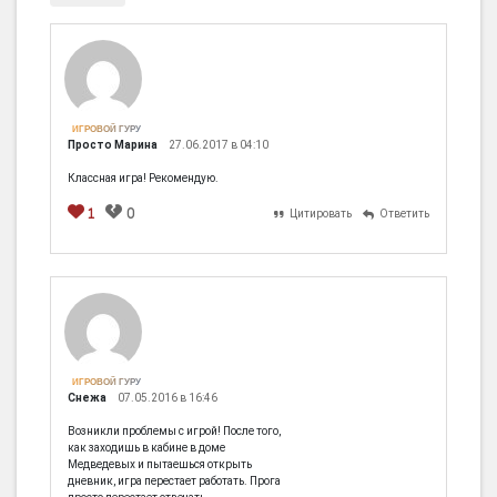
ИГРОВОЙ ГУРУ
Просто Марина
27.06.2017 в 04:10
Классная игра! Рекомендую.
1
0
Цитировать
Ответить
[em]
[b]
[i]
[img]
[spoiler]
ИГРОВОЙ ГУРУ
Снежа
07.05.2016 в 16:46
Возникли проблемы с игрой! После того,
как заходишь в кабине в доме
Медведевых и пытаешься открыть
дневник, игра перестает работать. Прога