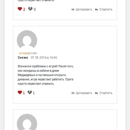
просто перестает отвечать.
2
0
Цитировать
Ответить
[em]
[b]
[i]
[img]
[spoiler]
ИГРОВОЙ ГУРУ
Снежа
07.05.2016 в 16:46
Возникли проблемы с игрой! После того,
как заходишь в кабине в доме
Медведевых и пытаешься открыть
дневник, игра перестает работать. Прога
просто перестает отвечать.
1
1
Цитировать
Ответить
[em]
[b]
[i]
[img]
[spoiler]