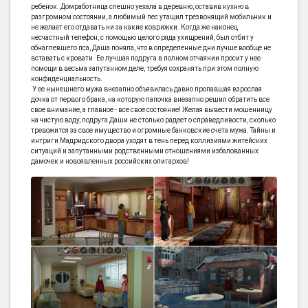
ребенок. Домработница спешно уехала в деревню, оставив кухню в
разгромном состоянии, а любимый пес утащил трезвонящий мобильник и
не желает его отдавать ни за какие коврижки. Когда же наконец
несчастный телефон, с помощью целого ряда ухищрений, был отбит у
обнаглевшего пса, Даша поняла, что в определенные дни лучше вообще не
вставать с кровати. Ее лучшая подруга в полном отчаянии просит у нее
помощи в весьма запутанном деле, требуя сохранять при этом полную
конфиденциальность.
У ее нынешнего мужа внезапно объявилась давно пропавшая взрослая
дочка от первого брака, на которую папочка внезапно решил обратить все
свое внимание, а главное - все свое состояние! Желая вывести мошенницу
на чистую воду, подруга Даши не столько радеет о справедливости, сколько
тревожится за свое имущество и огромные банковские счета мужа. Тайны и
интриги Мадридского двора уходят в тень перед коллизиями житейских
ситуаций и запутанными родственными отношениями избалованных
дамочек и новоявленных российских олигархов!