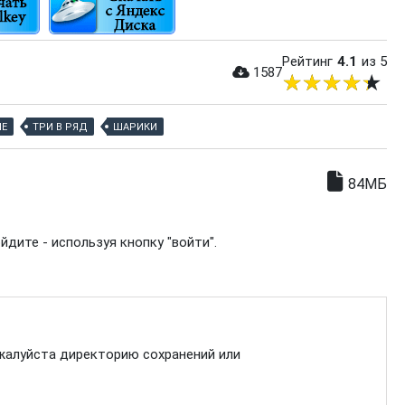
Рейтинг
4.1
из 5
1587
ИЕ
ТРИ В РЯД
ШАРИКИ
84МБ
дите - используя кнопку "войти".
жалуйста директорию сохранений или