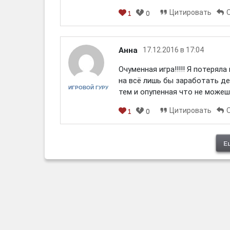
Цитировать
1
0
[em]
[b]
[i]
[img]
[spoiler]
Анна
17.12.2016 в 17:04
Очуменная игра!!!!! Я потеряла
на всё лишь бы заработать де
ИГРОВОЙ ГУРУ
тем и опупенная что не можеш
Цитировать
1
0
[em]
[b]
[i]
[img]
[spoiler]
Е