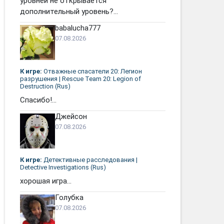
уровней не открывается
дополнительный уровень?...
babalucha777
07.08.2026
К игре:
Отважные спасатели 20: Легион
разрушения | Rescue Team 20: Legion of
Destruction (Rus)
Спасибо!...
Джейсон
07.08.2026
К игре:
Детективные расследования |
Detective Investigations (Rus)
хорошая игра...
Голубка
07.08.2026