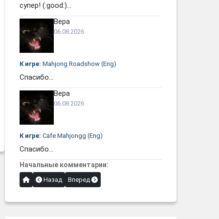
супер! (:good:)...
Вера
06.08.2026
К игре:
Mahjong Roadshow (Eng)
Спасибо...
Вера
06.08.2026
К игре:
Cafe Mahjongg (Eng)
Спасибо...
Начальные комментарии:
Назад
Вперед