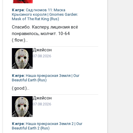
К игре:
Сад гномов 11: Маска
Крысиного короля | Gnomes Garden:
Mask of The Rat King (Rus)
Спасибо. Касперу, лицензия всё
понравилось, молчит. 10-64
(:flow:)...
Джейсон
07.08.2026
К игре:
Наша прекрасная Земля | Our
Beautiful Earth (Rus)
(:good:)...
Джейсон
07.08.2026
К игре:
Наша прекрасная Земля 2 | Our
Beautiful Earth 2 (Rus)