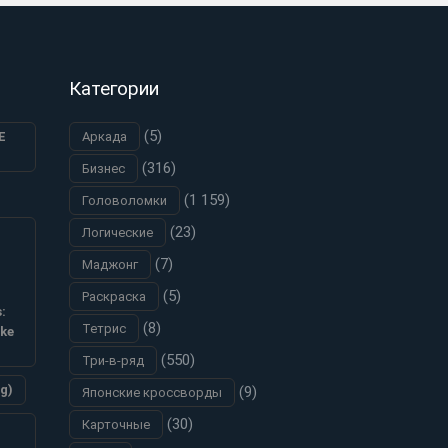
Категории
(5)
E
Аркада
(316)
Бизнес
(1 159)
Головоломки
(23)
Логические
(7)
Маджонг
(5)
Раскраска
:
(8)
Тетрис
ake
(550)
Три-в-ряд
g)
(9)
Японские кроссворды
(30)
Карточные