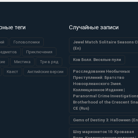
рные теги
Случайные записи
ей
Головоломки
Jewel Match Solitaire Seasons C
(En)
редметов
Приключения
Ков Болл. Веселые пули
кие
Мистика
Три в ряд
Расследование Необычных
Квест
Английские версии
Преступлений: Братство
Новоорлеанского Змея.
Коллекционное Издание |
Paranormal Crime Investigations
Brotherhood of the Crescent Sn
CE (Rus)
Gems of Destiny 3: Halloween (En
Шоу марионеток 10: Кровавая
Рози. Коллекционное издание |